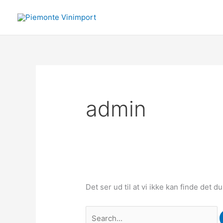
Gå
Søg
til
efter:
indholdet
admin
Det ser ud til at vi ikke kan finde det d