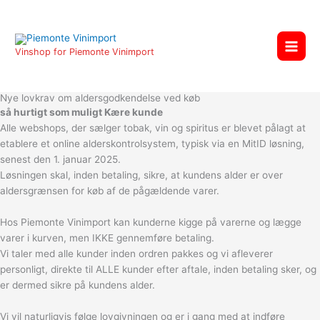
Gå
til
indholdet
Vinshop for Piemonte Vinimport
Nye lovkrav om aldersgodkendelse ved køb
så hurtigt som muligt Kære kunde
Alle webshops, der sælger tobak, vin og spiritus er blevet pålagt at
etablere et online alderskontrolsystem, typisk via en MitID løsning,
senest den 1. januar 2025.
Løsningen skal, inden betaling, sikre, at kundens alder er over
aldersgrænsen for køb af de pågældende varer.
Hos Piemonte Vinimport kan kunderne kigge på varerne og lægge
varer i kurven, men IKKE gennemføre betaling.
Vi taler med alle kunder inden ordren pakkes og vi afleverer
personligt, direkte til ALLE kunder efter aftale, inden betaling sker, og
er dermed sikre på kundens alder.
Vi vil naturligvis følge lovgivningen og er i gang med at indføre