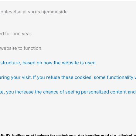
eroplevelse af vores hjemmeside
d for one year.
website to function.
d structure, based on how the website is used.
ring your visit. If you refuse these cookies, some functionality 
ite, you increase the chance of seeing personalized content and 
it-ID, hvilket er et lovkrav
for webshops, der handler med vin, alkohol o