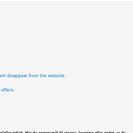
will disappear from the website.
offers.
g/eller tobak.
Har du spørgsmål til vinene, levering eller andet,
er du