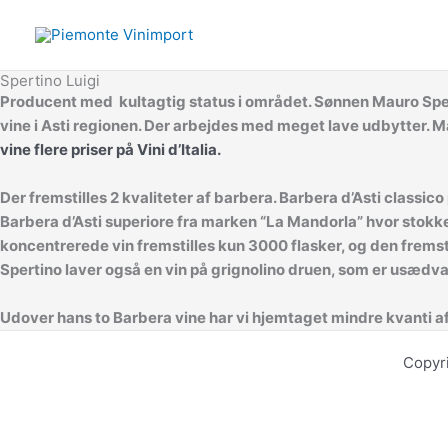
Gå
til
indholdet
Spertino Luigi
Producent med kultagtig status i området. Sønnen Mauro Sper
vine i Asti regionen. Der arbejdes med meget lave udbytter. Ma
vine flere priser på Vini d’Italia.
Der fremstilles 2 kvaliteter af barbera. Barbera d’Asti classic
Barbera d’Asti superiore fra marken “La Mandorla” hvor stokke
koncentrerede vin fremstilles kun 3000 flasker, og den fremst
Spertino laver også en vin på grignolino druen, som er usædvan
Udover hans to Barbera vine har vi hjemtaget mindre kvanti af 
Copyr