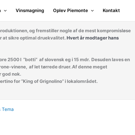
a
Vinsmagning
Oplev Piemonte
Kontakt
roduktionen, og fremstiller nogle af de mest kompromisløse
 at sikre optimal druekvalitet.
Hvert år modtager hans
tore 2500 l “botti” af slovensk eg i 15 mdr. Desuden laves en
rone-vinene, af let tørrede druer. Af denne meget
er god nok.
rtino for “King of Grignolino” i lokalområdet.
s Tema