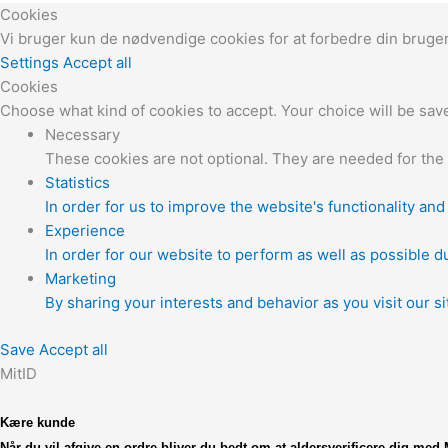
Cookies
Vi bruger kun de nødvendige cookies for at forbedre din brug
Settings
Accept all
Cookies
Choose what kind of cookies to accept. Your choice will be save
Necessary
These cookies are not optional. They are needed for the 
Statistics
In order for us to improve the website's functionality an
Experience
In order for our website to perform as well as possible du
Marketing
By sharing your interests and behavior as you visit our s
Save
Accept all
MitID
Kære kunde
Når du vil afgive en ordre bliver du bedt om at
aldersverificere dig med M