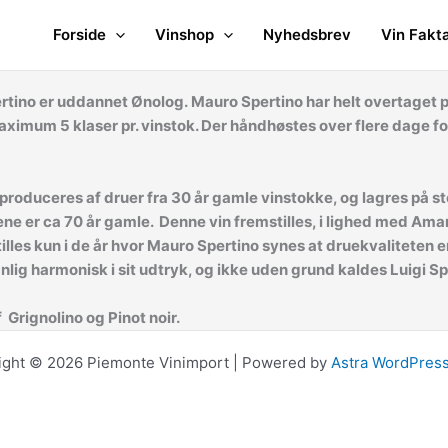
Forside
Vinshop
Nyhedsbrev
Vin Fakt
tino er uddannet Ønolog. Mauro Spertino har helt overtaget p
ximum 5 klaser pr. vinstok. Der håndhøstes over flere dage for
o produceres af druer fra 30 år gamle vinstokke, og lagres på s
ne er ca 70 år gamle. Denne vin fremstilles, i lighed med Ama
illes kun i de år hvor Mauro Spertino synes at druekvaliteten 
lig harmonisk i sit udtryk, og i
kke uden grund kaldes Luigi Spe
Grignolino og Pinot noir.
ight © 2026 Piemonte Vinimport | Powered by
Astra WordPres