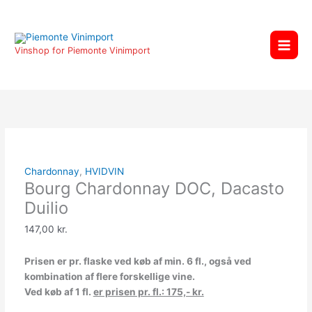
Gå
Bourg
til
Chardonnay
indholdet
DOC,
Vinshop for Piemonte Vinimport
Dacasto
Duilio
antal
Chardonnay
,
HVIDVIN
Bourg Chardonnay DOC, Dacasto
Duilio
147,00
kr.
Prisen er pr. flaske ved køb af min. 6 fl., også ved
kombination af flere forskellige vine.
Ved køb af 1 fl.
er prisen pr. fl.: 175,- kr.