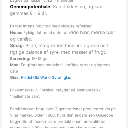
Lagres på flaske i cirka 4 måneder
Gemmepotentiale
:
Kan drikkes nu, og
kan
gemmes 8 – 9 år.
Farve
: intens rubinrød med violette reflekser.
øde bær, mørke bær
Næse:
Fyldig duft med noter af r
og vanilje.
Smag:
Blide, integrerede tanniner og den helt
rigtige balance af syre, med masser af frugt.
Servering:
16-18 gr.
Mad:
En glimrende madvin til kraftige retter og lagrede
oste
Glas:
Riedel Old World Syrah glas
Enkeltmarksvin. “Moliss” betyder på piemontesisk
“mellemste søn”.
Familiedrevet brug hvor 3 generationer producerer vin på
9 ha marker. Siden 1980, hvor den ældste søn Guiseppe
begyndte at modernisere produktionen, er kvaliteten
steget støt. I 90’er kom yngste søn Mauro med, og