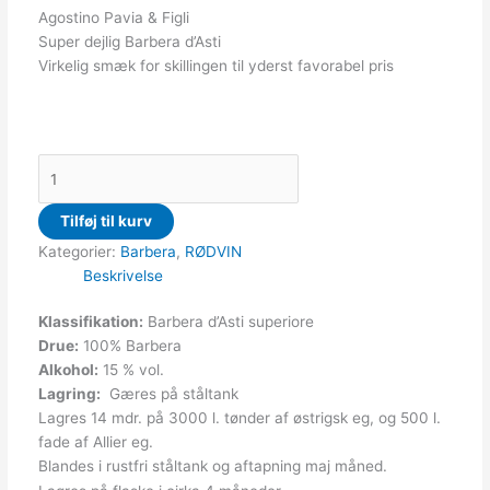
Agostino Pavia & Figli
Super dejlig Barbera d’Asti
Virkelig smæk for skillingen til yderst favorabel pris
Tilføj til kurv
Kategorier:
Barbera
,
RØDVIN
Beskrivelse
Klassifikation:
Barbera d’Asti superiore
Drue:
100% Barbera
Alkohol:
15 % vol.
Lagring:
Gæres på ståltank
Lagres 14 mdr. på 3000 l. tønder af østrigsk eg, og 500 l.
fade af Allier eg.
Blandes i rustfri ståltank og aftapning maj måned.