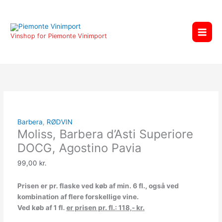
Gå
Moliss,
til
Barbera
indholdet
d'Asti
Vinshop for Piemonte Vinimport
Superiore
DOCG,
Agostino
Pavia
antal
Barbera
,
RØDVIN
Moliss, Barbera d’Asti Superiore
DOCG, Agostino Pavia
99,00
kr.
Prisen er pr. flaske ved køb af min. 6 fl., også ved
kombination af flere forskellige vine.
Ved køb af 1 fl.
er prisen pr. fl.: 118,- kr.