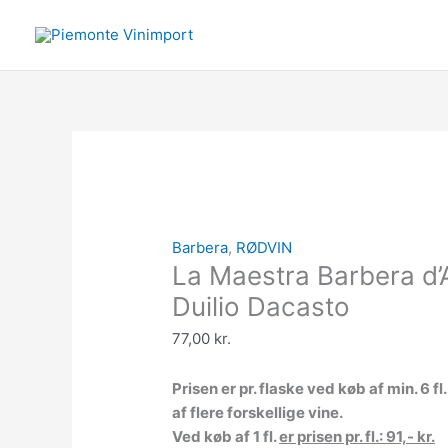
Gå
La
til
Maestra
indholdet
Barbera
d'Asti
DOCG,
Duilio
Dacasto
antal
Barbera
,
RØDVIN
La Maestra Barbera d’
Duilio Dacasto
77,00
kr.
Prisen er pr. flaske ved køb af min. 6 
af flere forskellige vine.
Ved køb af 1 fl.
er prisen pr. fl.: 91,- kr.