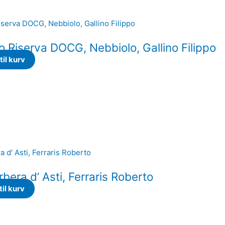
 Riserva DOCG, Nebbiolo, Gallino Filippo
 til kurv
rbera d’ Asti, Ferraris Roberto
 til kurv