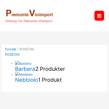
Gå
til
indholdet
Vinshop for Piemonte Vinimport
Forside
/ ROSÈVIN
ROSÈVIN
Barbera
2 Produkter
Nebbiolo
1 Produkt